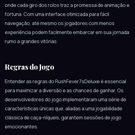
onde cada giro dos rolos traz a promessa de animação e
fortuna. Com uma interface otimizada para fácil
navegação, até mesmo os jogadores com menos
experiência podem facilmente embarcar em sua jornada
rumo a grandes vitórias.
Regras do Jogo
Entender as regras do RushFever7sDeluxe é essencial
para maximizar a diversão e as chances de ganhar. Os
desenvolvedores do jogo implementaram uma série de
características únicas que, aliadas a uma jogabilidade
clássica de caça-níqueis, garantem sessões de jogo
emocionantes.