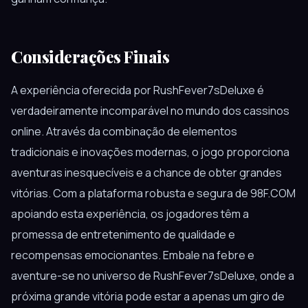
Considerações Finais
A experiência oferecida por RushFever7sDeluxe é
verdadeiramente incomparável no mundo dos cassinos
online. Através da combinação de elementos
tradicionais e inovações modernas, o jogo proporciona
aventuras inesquecíveis e a chance de obter grandes
vitórias. Com a plataforma robusta e segura de 98F.COM
apoiando esta experiência, os jogadores têm a
promessa de entretenimento de qualidade e
recompensas emocionantes. Embale na febre e
aventure-se no universo de RushFever7sDeluxe, onde a
próxima grande vitória pode estar a apenas um giro de