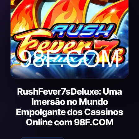
RushFever7sDeluxe: Uma
Imersão no Mundo
Empolgante dos Cassinos
Online com 98F.COM