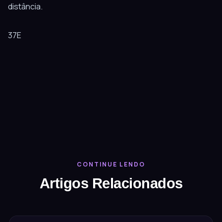
distância.
37E
CONTINUE LENDO
Artigos Relacionados