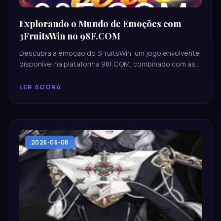
Explorando o Mundo de Emoções com
3FruitsWin no 98F.COM
Descubra a emoção do 3FruitsWin, um jogo envolvente
disponível na plataforma 98F.COM, combinado com as
tendências de eventos atuais.
LER AGORA
2026-06-08