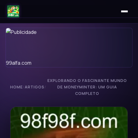
99alfa.com
EXPLORANDO O FASCINANTE MUNDO
HOME
/
ARTIGOS
/
DE MONEYMINTER: UM GUIA
COMPLETO