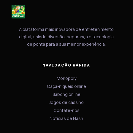
A plataforma mais inovadora de entretenimento
digital, unindo diversão, segurança e tecnologia
de ponta para a sua melhor experiência.
NAVEGAÇÃO RÁPIDA
Monopoly
Caça-níqueis online
Sabong online
Jogos de cassino
Contate-nos
Notícias de Flash