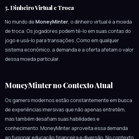
5. Dinheiro Virtual e Troca
No mundo de
MoneyMinter
, o dinheiro virtual é a moeda
de troca. Os jogadores podem tê-lo em suas contas do
jogo e usá-lo para transações. Como em qualquer
sistema econômico, a demanda e a oferta afetam o valor
dessa moeda particular.
MoneyMinter no Contexto Atual
Os gamers modernos estão constantemente em busca
de experiências imersivas que não apenas entretêm,
mas também desafiam suas habilidades e
conhecimento. MoneyMinter aproveita essa demanda
ao fusionar educação financeira e diversão. No contexto