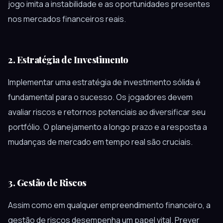
jogo imita a instabilidade e as oportunidades presentes
nos mercados financeiros reais.
2. Estratégia de Investimento
Implementar uma estratégia de investimento sólida é
fundamental para o sucesso. Os jogadores devem
avaliar riscos e retornos potenciais ao diversificar seu
portfólio. O planejamento a longo prazo e a resposta a
mudanças de mercado em tempo real são cruciais.
3. Gestão de Riscos
Assim como em qualquer empreendimento financeiro, a
gestão de riscos desempenha um papel vital. Prever