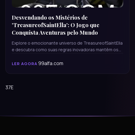
Desvendando os Mistérios de
'TreasureofSaintElla': O Jogo que
Conquista Aventuras pelo Mundo
Explore o emocionante universo de TreasureofSaintElla
e descubra como suas regras inovadoras mantêm os
jogadores engajados.
99alfa.com
LER AGORA
37E