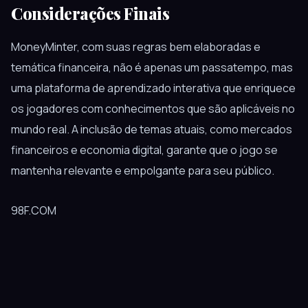
Considerações Finais
MoneyMinter, com suas regras bem elaboradas e
temática financeira, não é apenas um passatempo, mas
uma plataforma de aprendizado interativa que enriquece
os jogadores com conhecimentos que são aplicáveis no
mundo real. A inclusão de temas atuais, como mercados
financeiros e economia digital, garante que o jogo se
mantenha relevante e empolgante para seu público.
98F.COM