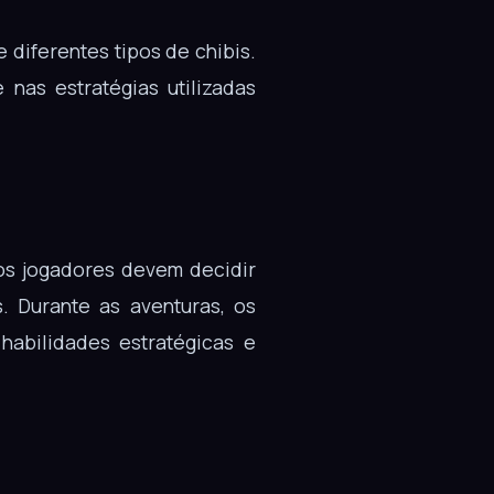
 diferentes tipos de chibis.
 nas estratégias utilizadas
os jogadores devem decidir
 Durante as aventuras, os
habilidades estratégicas e