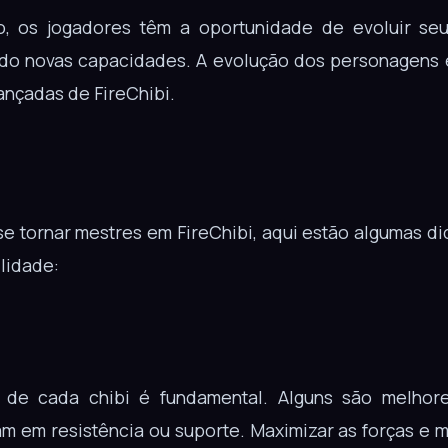
, os jogadores têm a oportunidade de evoluir seu
do novas capacidades. A evolução dos personagens é
ançadas de FireChibi.
e tornar mestres em FireChibi, aqui estão algumas d
ilidade:
de cada chibi é fundamental. Alguns são melhore
m em resistência ou suporte. Maximizar as forças e m