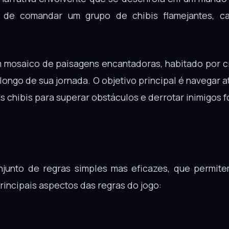
e de comandar um grupo de chibis flamejantes, c
m mosaico de paisagens encantadoras, habitado por cr
ongo de sua jornada. O objetivo principal é navegar a
os chibis para superar obstáculos e derrotar inimigos 
njunto de regras simples mas eficazes, que permite
principais aspectos das regras do jogo: