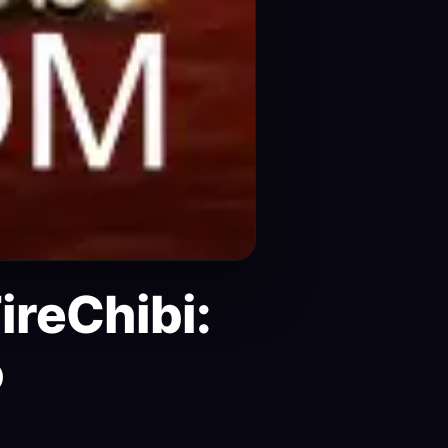
ireChibi:
o