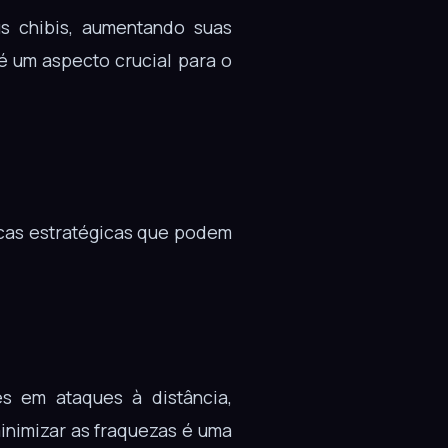
s chibis, aumentando suas
 um aspecto crucial para o
icas estratégicas que podem
s em ataques à distância,
inimizar as fraquezas é uma